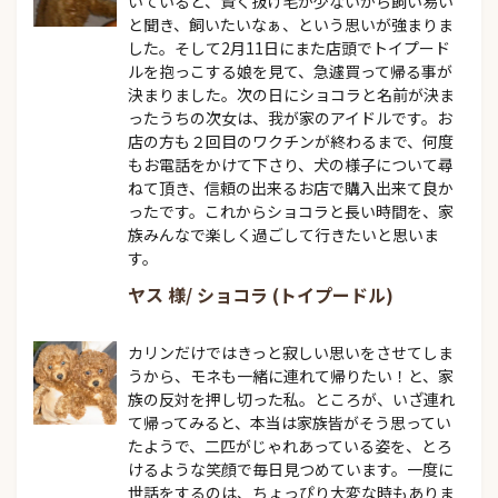
いていると、賢く抜け毛が少ないから飼い易い
と聞き、飼いたいなぁ、という思いが強まりま
した。そして2月11日にまた店頭でトイプード
ルを抱っこする娘を見て、急遽買って帰る事が
決まりました。次の日にショコラと名前が決ま
ったうちの次女は、我が家のアイドルです。お
店の方も２回目のワクチンが終わるまで、何度
もお電話をかけて下さり、犬の様子について尋
ねて頂き、信頼の出来るお店で購入出来て良か
ったです。これからショコラと長い時間を、家
族みんなで楽しく過ごして行きたいと思いま
す。
ヤス 様/ ショコラ (トイプードル)
カリンだけではきっと寂しい思いをさせてしま
うから、モネも一緒に連れて帰りたい！と、家
族の反対を押し切った私。ところが、いざ連れ
て帰ってみると、本当は家族皆がそう思ってい
たようで、二匹がじゃれあっている姿を、とろ
けるような笑顔で毎日見つめています。一度に
世話をするのは、ちょっぴり大変な時もありま