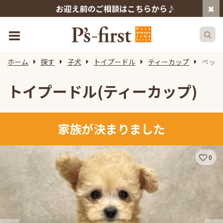
お迎え前のご相談はこちらから♪
ホーム
探す
子犬
トイプードル
ティーカップ
ペット
トイプードル(ティーカップ)
家族が決まりました
0