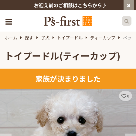
お迎え前のご相談はこちらから♪
ホーム
探す
子犬
トイプードル
ティーカップ
ペット
トイプードル(ティーカップ)
家族が決まりました
0