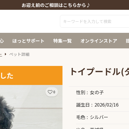
お迎え前のご相談はこちらから♪
心
ほっとサポート
特集一覧
オンラインストア
ー
ペット詳細
トイプードル(
した
性別
女の子
0
誕生日
2026/02/16
毛色
シルバー