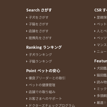
Search さがす
CSR
子犬をさがす
里親探
子猫をさがす
ペット
店舗をさがす
人とペ
提携先をさがす
ペッツ
マンス
Ranking ランキング
ニュー
子犬ランキング
Featu
子猫ランキング
犬図鑑
Point ペットの安心
猫図鑑
優良ブリーダーとの取引
読み物
ペットの健康管理
ミック
店舗での取り組み
多頭飼
お客さまへのサポート
厳選！
ドクターズチェックプログラム