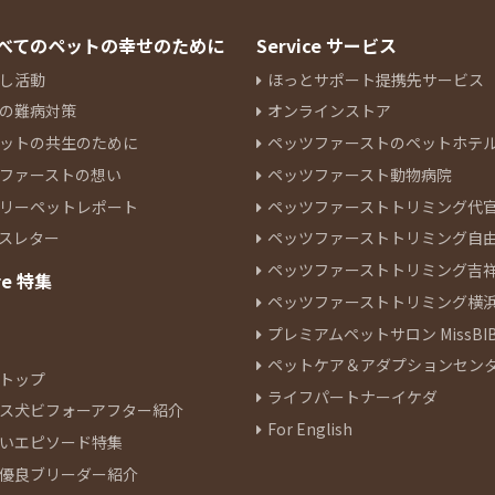
 すべてのペットの幸せのために
Service サービス
し活動
ほっとサポート提携先サービス
の難病対策
オンラインストア
ットの共生のために
ペッツファーストのペットホテ
ファーストの想い
ペッツファースト動物病院
リーペットレポート
ペッツファーストトリミング代
スレター
ペッツファーストトリミング自
ペッツファーストトリミング吉
re 特集
ペッツファーストトリミング横
プレミアムペットサロン MissBIB
ペットケア＆アダプションセン
トップ
ライフパートナーイケダ
ス犬ビフォーアフター紹介
For English
いエピソード特集
優良ブリーダー紹介