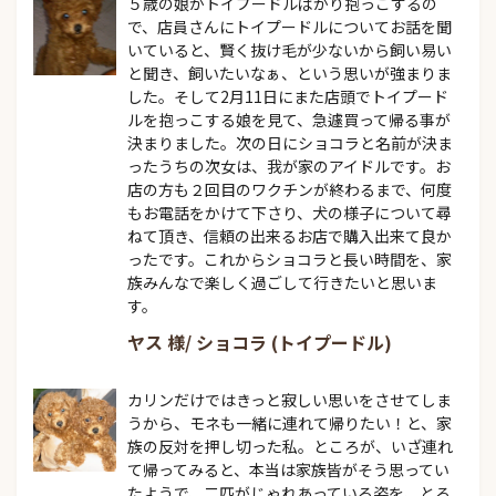
５歳の娘がトイプードルばかり抱っこするの
で、店員さんにトイプードルについてお話を聞
いていると、賢く抜け毛が少ないから飼い易い
と聞き、飼いたいなぁ、という思いが強まりま
した。そして2月11日にまた店頭でトイプード
ルを抱っこする娘を見て、急遽買って帰る事が
決まりました。次の日にショコラと名前が決ま
ったうちの次女は、我が家のアイドルです。お
店の方も２回目のワクチンが終わるまで、何度
もお電話をかけて下さり、犬の様子について尋
ねて頂き、信頼の出来るお店で購入出来て良か
ったです。これからショコラと長い時間を、家
族みんなで楽しく過ごして行きたいと思いま
す。
ヤス 様/ ショコラ (トイプードル)
カリンだけではきっと寂しい思いをさせてしま
うから、モネも一緒に連れて帰りたい！と、家
族の反対を押し切った私。ところが、いざ連れ
て帰ってみると、本当は家族皆がそう思ってい
たようで、二匹がじゃれあっている姿を、とろ