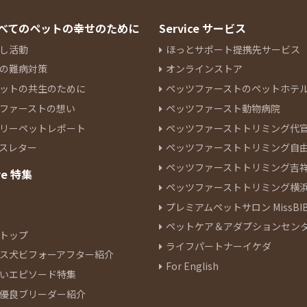
 すべてのペットの幸せのために
Service サービス
し活動
ほっとサポート提携先サービス
の難病対策
オンラインストア
ットの共生のために
ペッツファーストのペットホテ
ファーストの想い
ペッツファースト動物病院
リーペットレポート
ペッツファーストトリミング代
スレター
ペッツファーストトリミング自
ペッツファーストトリミング吉
re 特集
ペッツファーストトリミング横
プレミアムペットサロン MissBIB
ペットケア＆アダプションセン
トップ
ライフパートナーイケダ
ス犬ビフォーアフター紹介
For English
いエピソード特集
優良ブリーダー紹介