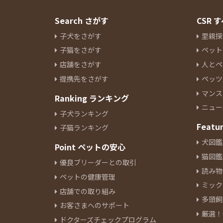
Search さがす
CSR
子犬をさがす
里親探
子猫をさがす
ペット
店舗をさがす
人とペ
提携先をさがす
ペッツ
マンス
Ranking ランキング
ニュー
子犬ランキング
Featu
子猫ランキング
犬図鑑
Point ペットの安心
猫図鑑
優良ブリーダーとの取引
読み物
ペットの健康管理
ミック
店舗での取り組み
多頭飼
お客さまへのサポート
厳選！
ドクターズチェックプログラム