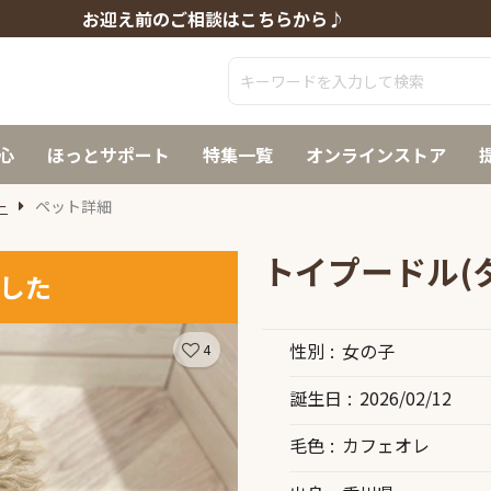
お迎え前のご相談はこちらから♪
心
ほっとサポート
特集一覧
オンラインストア
ー
ペット詳細
トイプードル(
した
性別
女の子
4
誕生日
2026/02/12
毛色
カフェオレ