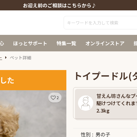
お迎え前のご相談はこちらから♪
心
ほっとサポート
特集一覧
オンラインストア
ー
ペット詳細
トイプードル(
した
甘えん坊さんなプ
2
駆けつけてくれます
2.3kg
性別
男の子