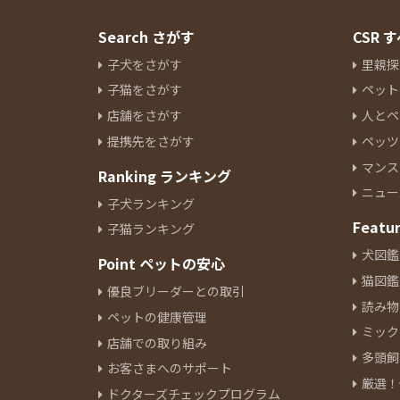
Search さがす
CSR
子犬をさがす
里親探
子猫をさがす
ペット
店舗をさがす
人とペ
提携先をさがす
ペッツ
マンス
Ranking ランキング
ニュー
子犬ランキング
Featu
子猫ランキング
犬図鑑
Point ペットの安心
猫図鑑
優良ブリーダーとの取引
読み物
ペットの健康管理
ミック
店舗での取り組み
多頭飼
お客さまへのサポート
厳選！
ドクターズチェックプログラム