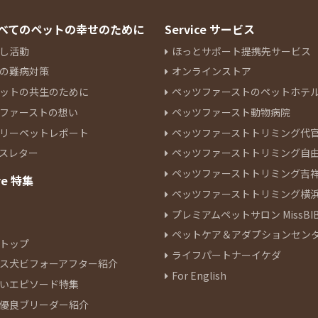
 すべてのペットの幸せのために
Service サービス
し活動
ほっとサポート提携先サービス
の難病対策
オンラインストア
ットの共生のために
ペッツファーストのペットホテ
ファーストの想い
ペッツファースト動物病院
リーペットレポート
ペッツファーストトリミング代
スレター
ペッツファーストトリミング自
ペッツファーストトリミング吉
re 特集
ペッツファーストトリミング横
プレミアムペットサロン MissBIB
ペットケア＆アダプションセン
トップ
ライフパートナーイケダ
ス犬ビフォーアフター紹介
For English
いエピソード特集
優良ブリーダー紹介