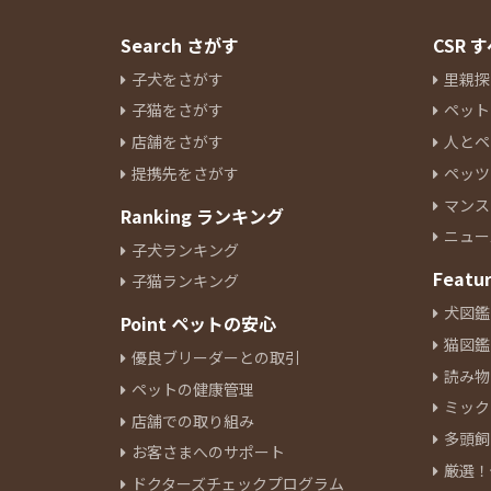
Search さがす
CSR
子犬をさがす
里親探
子猫をさがす
ペット
店舗をさがす
人とペ
提携先をさがす
ペッツ
マンス
Ranking ランキング
ニュー
子犬ランキング
Featu
子猫ランキング
犬図鑑
Point ペットの安心
猫図鑑
優良ブリーダーとの取引
読み物
ペットの健康管理
ミック
店舗での取り組み
多頭飼
お客さまへのサポート
厳選！
ドクターズチェックプログラム