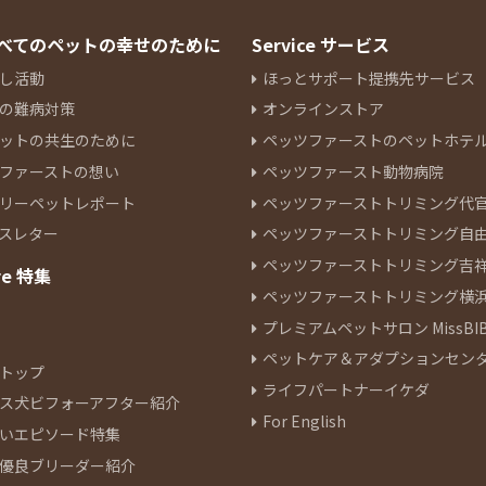
 すべてのペットの幸せのために
Service サービス
し活動
ほっとサポート提携先サービス
の難病対策
オンラインストア
ットの共生のために
ペッツファーストのペットホテ
ファーストの想い
ペッツファースト動物病院
リーペットレポート
ペッツファーストトリミング代
スレター
ペッツファーストトリミング自
ペッツファーストトリミング吉
re 特集
ペッツファーストトリミング横
プレミアムペットサロン MissBIB
ペットケア＆アダプションセン
トップ
ライフパートナーイケダ
ス犬ビフォーアフター紹介
For English
いエピソード特集
優良ブリーダー紹介