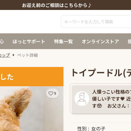
お迎え前のご相談はこちらから♪
心
ほっとサポート
特集一覧
オンラインストア
カップ
ペット詳細
トイプードル(
した
人懐っこい性格の
9
優しい子です💗
す🥺 お父さん：1
性別
女の子