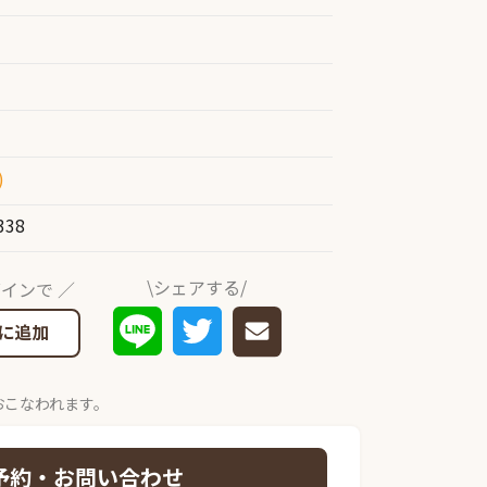
)
338
\シェアする/
インで ／
に追加
おこなわれます。
予約・お問い合わせ