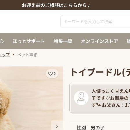
お迎え前のご相談はこちらから♪
心
ほっとサポート
特集一覧
オンラインストア
カップ
ペット詳細
トイプードル(
0
人懐っこく甘えん坊
子です♡お部屋の
す🐾 お父さん：1.
性別
男の子