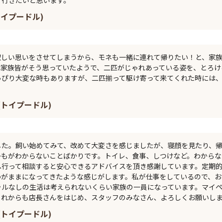
トイプードル)
寂しい思いをさせてしまうから、モネも一緒に連れて帰りたい！と、家
は家族皆がそう思っていたようで、二匹がじゃれあっている姿を、とろけ
っぴり大変な時もありますが、二匹揃って駆け寄って来てくれた時には
 (トイプードル)
した。飼い始めてみて、改めて大変さを感じましたが、寝顔を見たり、
もがわからないことばかりです。トイレ、食事、しつけなど。わからないこと
へ行って相談すると安心できるアドバイスを頂き感謝しています。定期
わがままになってきたような感じがします。私が仕事をしているので、お
ラルなしの生活は考えられないくらい家族の一員になっています。マイ
これからも店長さんをはじめ、スタッフのみなさん、よろしくお願いし
 (トイプードル)