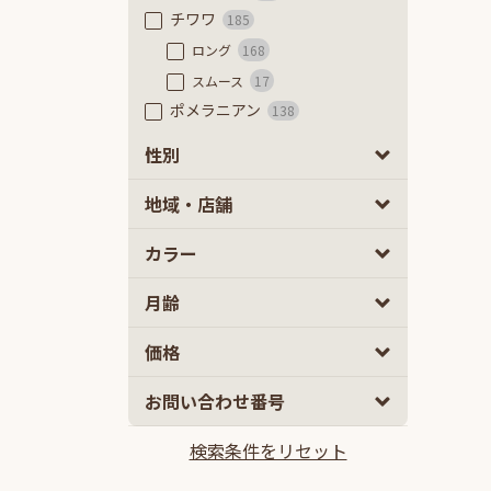
チワワ
185
ロング
168
スムース
17
ポメラニアン
138
フレンチブルドッグ
51
性別
フレンチブルドッグ
45
男の子
女の子
0
0
地域・店舗
フレンチブルドッグ（フラッフ
ィ）
6
カラー
豆柴
63
極小豆柴
7
月齢
豆柴
56
ミニチュアダックスフンド
52
2
5
価格
カニーヘンダックスフンド
58
10
100
お問い合わせ番号
ミックス
2ヵ月
5ヵ月以上
835
マルプー
132
検索条件をリセット
10万円
100万円以上
チワプー
103