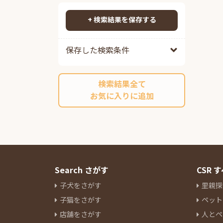
ポメプー
79
検索する
ポメチワ
78
+ 検索結果を保存する
チワックス
89
チワペキ
57
保存した検索条件
チワマル
52
ペキプー
38
検索結果全て
ポンスキーミックス
9
お気に入りに追加
その他ミックス
198
マルチーズ
13
ミニチュアシュナウザー
81
ヨークシャーテリア
31
パグ
12
ボストンテリア
7
Search さがす
CSR
キャバリアキングチャールズス
子犬をさがす
里親探
パニエル
14
子猫をさがす
ペット
ラブラドールレトリーバー
4
店舗をさがす
人とペ
パピヨン
7