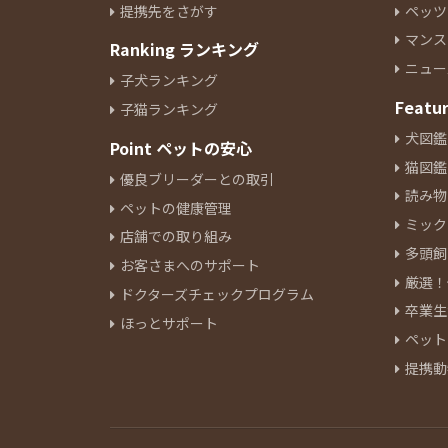
提携先をさがす
ペッツ
イタリアングレーハウンド
9
マンス
Ranking ランキング
ペキニーズ
19
ニュー
ジャックラッセルテリア
6
子犬ランキング
ミニチュアピンシャー
Featu
7
子猫ランキング
シーズー
12
犬図鑑
Point ペットの安心
狆
1
猫図鑑
優良ブリーダーとの取引
ウェルシュコーギーペンブロー
読み物
ペットの健康管理
ク
9
ミック
アラスカンマラミュート
店舗での取り組み
1
多頭飼
ボーダーコリー
4
お客さまへのサポート
厳選！
ブルドッグ
1
ドクターズチェックプログラム
卒業生
ビーグル
4
ほっとサポート
ペット
ビションフリーゼ
14
提携動
ボロンカ・ツヴェトナ
1
バーニーズマウンテンドック
2
ボロニーズ
1