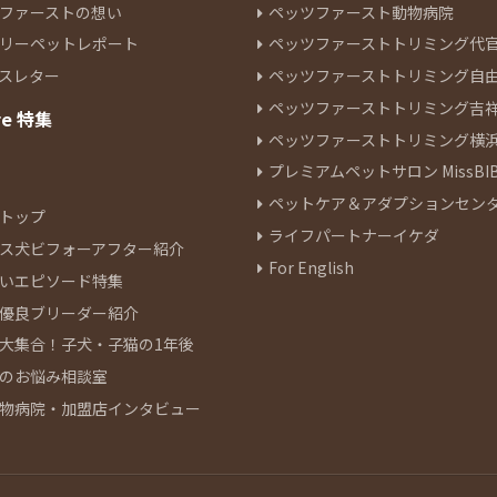
ファーストの想い
ペッツファースト動物病院
リーペットレポート
ペッツファーストトリミング代
スレター
ペッツファーストトリミング自
ペッツファーストトリミング吉
re 特集
ペッツファーストトリミング横
プレミアムペットサロン MissBIB
ペットケア＆アダプションセン
トップ
ライフパートナーイケダ
ス犬ビフォーアフター紹介
For English
いエピソード特集
優良ブリーダー紹介
大集合！子犬・子猫の1年後
のお悩み相談室
物病院・加盟店インタビュー