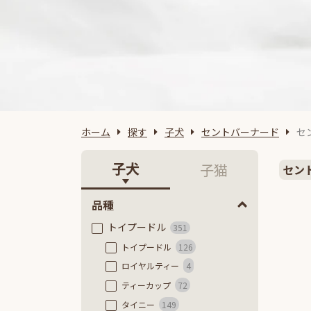
ホーム
探す
子犬
セントバーナード
セ
子犬
子猫
セン
品種
トイプードル
351
トイプードル
126
ロイヤルティー
4
ティーカップ
72
タイニー
149