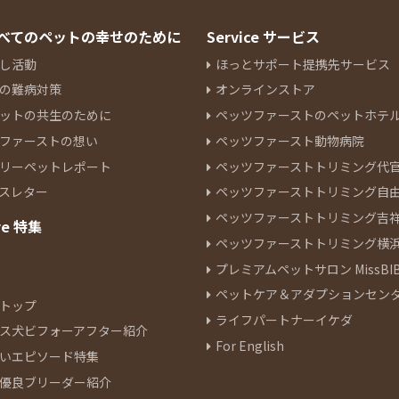
 すべてのペットの幸せのために
Service サービス
し活動
ほっとサポート提携先サービス
の難病対策
オンラインストア
ットの共生のために
ペッツファーストのペットホテ
ファーストの想い
ペッツファースト動物病院
リーペットレポート
ペッツファーストトリミング代
スレター
ペッツファーストトリミング自
ペッツファーストトリミング吉
re 特集
ペッツファーストトリミング横
プレミアムペットサロン MissBIB
ペットケア＆アダプションセン
トップ
ライフパートナーイケダ
ス犬ビフォーアフター紹介
For English
いエピソード特集
優良ブリーダー紹介