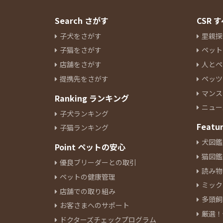
Search さがす
CSR
子犬をさがす
里親探
子猫をさがす
ペット
店舗をさがす
人とペ
提携先をさがす
ペッツ
マンス
Ranking ランキング
ニュー
子犬ランキング
Featu
子猫ランキング
犬図鑑
Point ペットの安心
猫図鑑
優良ブリーダーとの取引
読み物
ペットの健康管理
ミック
店舗での取り組み
多頭飼
お客さまへのサポート
厳選！
ドクターズチェックプログラム