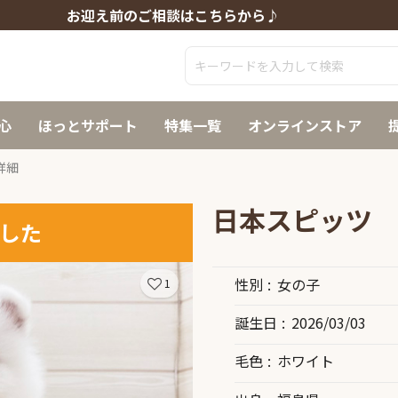
お迎え前のご相談はこちらから♪
心
ほっとサポート
特集一覧
オンラインストア
詳細
日本スピッツ
した
性別
女の子
1
誕生日
2026/03/03
毛色
ホワイト