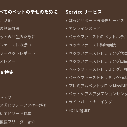
 すべてのペットの幸せのために
Service サービス
し活動
ほっとサポート提携先サービス
の難病対策
オンラインストア
ットの共生のために
ペッツファーストのペットホテ
ファーストの想い
ペッツファースト動物病院
リーペットレポート
ペッツファーストトリミング代
スレター
ペッツファーストトリミング自
ペッツファーストトリミング吉
re 特集
ペッツファーストトリミング横
プレミアムペットサロン MissBIB
ペットケア＆アダプションセン
トップ
ライフパートナーイケダ
ス犬ビフォーアフター紹介
For English
いエピソード特集
優良ブリーダー紹介