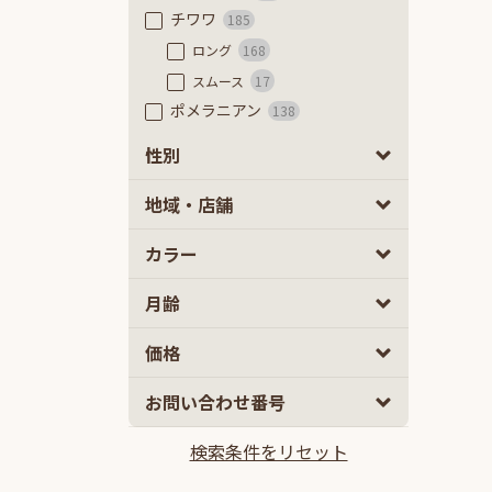
チワワ
185
ロング
168
スムース
17
ポメラニアン
138
フレンチブルドッグ
51
性別
フレンチブルドッグ
45
男の子
女の子
0
0
地域・店舗
フレンチブルドッグ（フラッフ
ィ）
6
カラー
豆柴
63
極小豆柴
7
月齢
豆柴
56
ミニチュアダックスフンド
52
2
5
価格
カニーヘンダックスフンド
58
10
100
お問い合わせ番号
ミックス
2ヵ月
5ヵ月以上
835
マルプー
132
検索条件をリセット
10万円
100万円以上
チワプー
103