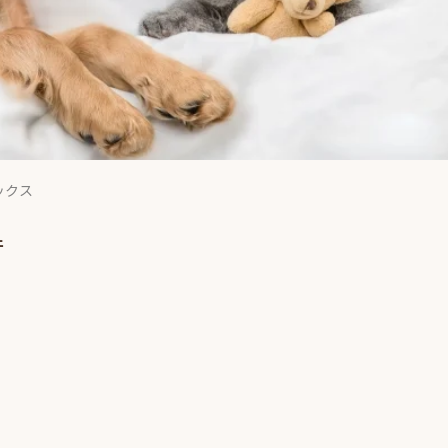
ックス
件