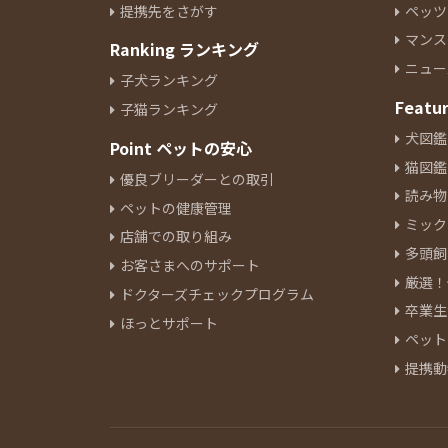
提携先をさがす
ペッツ
イタリアングレーハウンド
9
マンス
Ranking ランキング
ペキニーズ
19
ニュー
ジャックラッセルテリア
6
子犬ランキング
ミニチュアピンシャー
Featu
7
子猫ランキング
シーズー
12
犬図鑑
Point ペットの安心
狆
1
猫図鑑
優良ブリーダーとの取引
ウェルシュコーギーペンブロー
読み物
ペットの健康管理
ク
9
ミック
アラスカンマラミュート
店舗での取り組み
1
多頭飼
ボーダーコリー
4
お客さまへのサポート
厳選！
ブルドッグ
1
ドクターズチェックプログラム
卒業生
ビーグル
4
ほっとサポート
ペット
ビションフリーゼ
14
提携動
ボロンカ・ツヴェトナ
1
バーニーズマウンテンドック
2
ボロニーズ
1