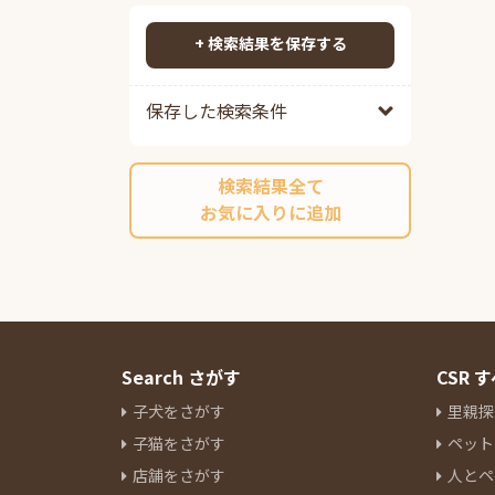
ポメプー
79
検索する
ポメチワ
78
+ 検索結果を保存する
チワックス
89
チワペキ
57
保存した検索条件
チワマル
52
ペキプー
38
検索結果全て
ポンスキーミックス
9
お気に入りに追加
その他ミックス
198
マルチーズ
13
ミニチュアシュナウザー
81
ヨークシャーテリア
31
パグ
12
ボストンテリア
7
Search さがす
CSR
キャバリアキングチャールズス
子犬をさがす
里親探
パニエル
14
子猫をさがす
ペット
ラブラドールレトリーバー
4
店舗をさがす
人とペ
パピヨン
7