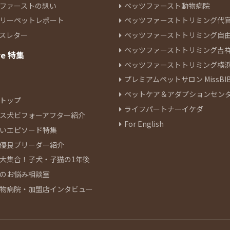
ファーストの想い
ペッツファースト動物病院
リーペットレポート
ペッツファーストトリミング代
スレター
ペッツファーストトリミング自
ペッツファーストトリミング吉
re 特集
ペッツファーストトリミング横
プレミアムペットサロン MissBIB
ペットケア＆アダプションセン
トップ
ライフパートナーイケダ
ス犬ビフォーアフター紹介
For English
いエピソード特集
優良ブリーダー紹介
大集合！子犬・子猫の1年後
のお悩み相談室
物病院・加盟店インタビュー