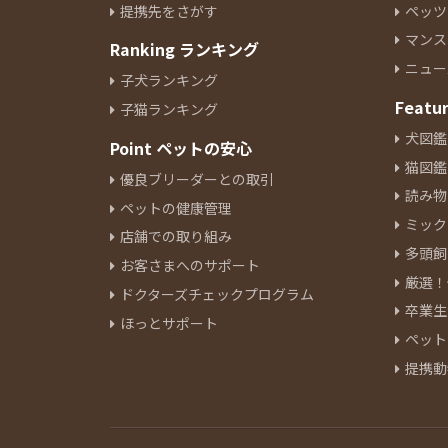
提携先をさがす
ペッツ
イタリアングレーハウンド
9
マンス
Ranking ランキング
ペキニーズ
19
ニュー
ジャックラッセルテリア
6
子犬ランキング
ミニチュアピンシャー
Featu
7
子猫ランキング
シーズー
12
犬図鑑
Point ペットの安心
狆
1
猫図鑑
優良ブリーダーとの取引
ウェルシュコーギーペンブロー
読み物
ペットの健康管理
ク
9
ミック
アラスカンマラミュート
店舗での取り組み
1
多頭飼
ボーダーコリー
4
お客さまへのサポート
厳選！
ブルドッグ
1
ドクターズチェックプログラム
卒業生
ビーグル
4
ほっとサポート
ペット
ビションフリーゼ
14
提携動
ボロンカ・ツヴェトナ
1
バーニーズマウンテンドック
2
ボロニーズ
1