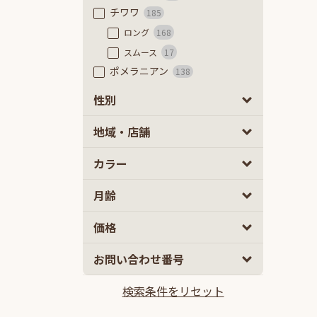
チワワ
185
ロング
168
スムース
17
ポメラニアン
138
フレンチブルドッグ
51
性別
フレンチブルドッグ
45
男の子
女の子
0
0
地域・店舗
フレンチブルドッグ（フラッフ
ィ）
6
カラー
豆柴
63
極小豆柴
7
月齢
豆柴
56
ミニチュアダックスフンド
52
2
5
価格
カニーヘンダックスフンド
58
10
100
お問い合わせ番号
ミックス
2ヵ月
5ヵ月以上
835
マルプー
132
検索条件をリセット
10万円
100万円以上
チワプー
103