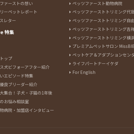
ファーストの想い
ペッツファースト動物病院
リーペットレポート
ペッツファーストトリミング代
スレター
ペッツファーストトリミング自
ペッツファーストトリミング吉
re 特集
ペッツファーストトリミング横
プレミアムペットサロン MissBIB
ペットケア＆アダプションセン
トップ
ライフパートナーイケダ
ス犬ビフォーアフター紹介
For English
いエピソード特集
優良ブリーダー紹介
大集合！子犬・子猫の1年後
のお悩み相談室
物病院・加盟店インタビュー