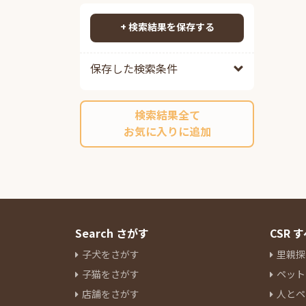
ポメプー
79
検索する
ポメチワ
78
+ 検索結果を保存する
チワックス
89
チワペキ
57
保存した検索条件
チワマル
52
ペキプー
38
検索結果全て
ポンスキーミックス
9
お気に入りに追加
その他ミックス
198
マルチーズ
13
ミニチュアシュナウザー
81
ヨークシャーテリア
31
パグ
12
ボストンテリア
7
Search さがす
CSR
キャバリアキングチャールズス
子犬をさがす
里親探
パニエル
14
子猫をさがす
ペット
ラブラドールレトリーバー
4
店舗をさがす
人とペ
パピヨン
7