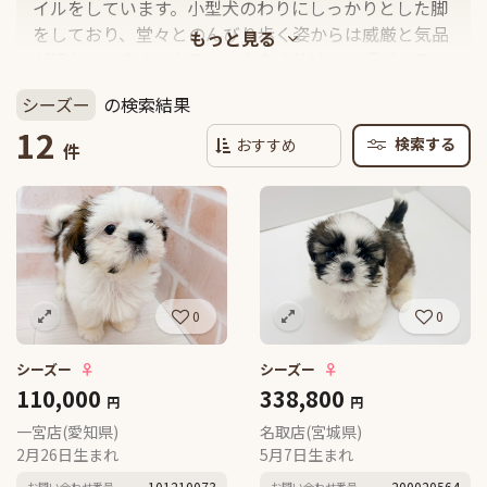
イルをしています。小型犬のわりにしっかりとした脚
をしており、堂々とのんびり歩く姿からは威厳と気品
が溢れています。カラーは大きく分けて、『パーティ
ーカラー』と『ソリッドカラー』の２種に分けられま
シーズー
の検索結果
すが、シーズーは多様なカラーが認められている犬種
12
としても知られており、バリエーションがとっても豊
検索する
件
富です。一般的に多く見られるカラーとしては、パー
ティ・カラーと言われる、白地にゴールドやブラック
の班が入るカラーですが、その他にもグレーホワイト
やシャンパン、ブルーなど様々な色が認められていま
す。
0
0
シーズー
♀
シーズー
♀
110,000
338,800
円
円
一宮店(愛知県)
名取店(宮城県)
2月26日生まれ
5月7日生まれ
101210073
200020564
お問い合わせ番号
お問い合わせ番号