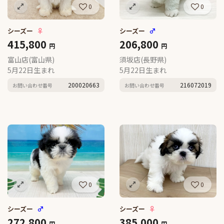
0
0
シーズー
♀
シーズー
♂
415,800
206,800
円
円
富山店(富山県)
須坂店(長野県)
5月22日生まれ
5月22日生まれ
200020663
216072019
お問い合わせ番号
お問い合わせ番号
0
0
シーズー
♂
シーズー
♀
272,800
385,000
円
円