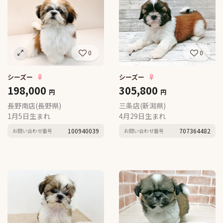
0
0
シーズー
♀
シーズー
♀
198,000
305,800
円
円
長野南店(長野県)
三条店(新潟県)
1月5日生まれ
4月29日生まれ
100940039
707364482
お問い合わせ番号
お問い合わせ番号