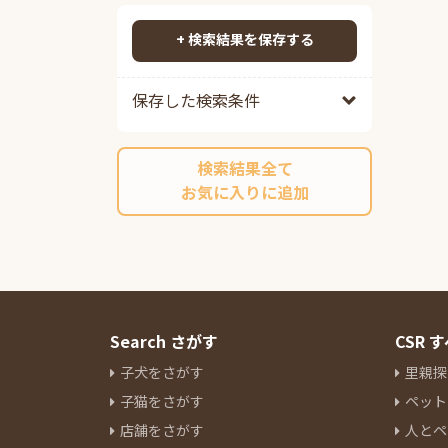
ポメプー
79
検索する
ポメチワ
78
+ 検索結果を保存する
チワックス
89
チワペキ
57
保存した検索条件
チワマル
52
ペキプー
38
検索結果全て
ポンスキーミックス
9
お気に入りに追加
その他ミックス
198
マルチーズ
13
ミニチュアシュナウザー
81
ヨークシャーテリア
31
パグ
12
ボストンテリア
7
Search さがす
CSR
キャバリアキングチャールズス
子犬をさがす
里親探
パニエル
14
子猫をさがす
ペット
ラブラドールレトリーバー
4
店舗をさがす
人とペ
パピヨン
7