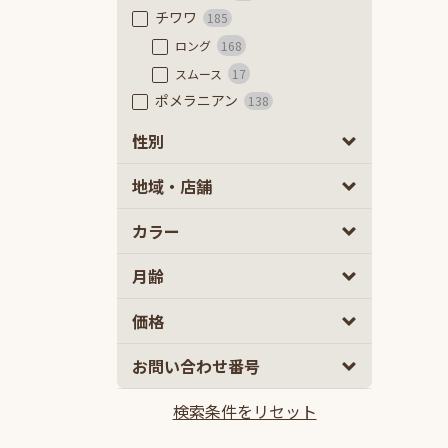
チワワ
185
ロング
168
スムース
17
ポメラニアン
138
フレンチブルドッグ
51
性別
フレンチブルドッグ
45
男の子
女の子
0
0
地域・店舗
フレンチブルドッグ（フラッフ
ィ）
6
カラー
豆柴
63
極小豆柴
7
月齢
豆柴
56
ミニチュアダックスフンド
52
2
5
価格
カニーヘンダックスフンド
58
10
100
お問い合わせ番号
ミックス
2ヵ月
5ヵ月以上
835
マルプー
132
検索条件をリセット
10万円
100万円以上
チワプー
103