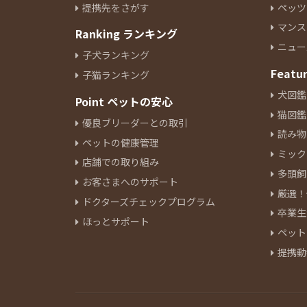
提携先をさがす
ペッツ
イタリアングレーハウンド
9
マンス
Ranking ランキング
ペキニーズ
19
ニュー
ジャックラッセルテリア
6
子犬ランキング
ミニチュアピンシャー
Featu
7
子猫ランキング
シーズー
12
犬図鑑
Point ペットの安心
狆
1
猫図鑑
優良ブリーダーとの取引
ウェルシュコーギーペンブロー
読み物
ペットの健康管理
ク
9
ミック
アラスカンマラミュート
店舗での取り組み
1
多頭飼
ボーダーコリー
4
お客さまへのサポート
厳選！
ブルドッグ
1
ドクターズチェックプログラム
卒業生
ビーグル
4
ほっとサポート
ペット
ビションフリーゼ
14
提携動
ボロンカ・ツヴェトナ
1
バーニーズマウンテンドック
2
ボロニーズ
1