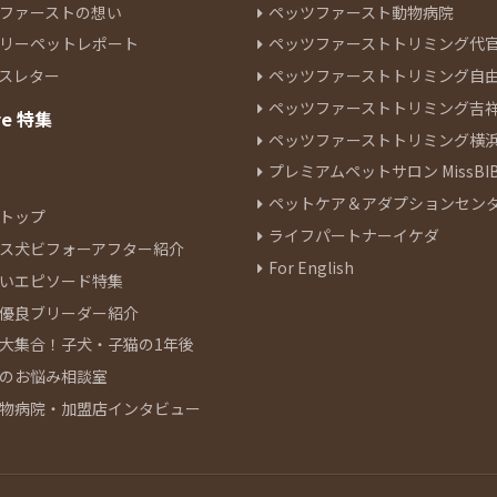
ファーストの想い
ペッツファースト動物病院
リーペットレポート
ペッツファーストトリミング代
スレター
ペッツファーストトリミング自
ペッツファーストトリミング吉
re 特集
ペッツファーストトリミング横
プレミアムペットサロン MissBIB
ペットケア＆アダプションセン
トップ
ライフパートナーイケダ
ス犬ビフォーアフター紹介
For English
いエピソード特集
優良ブリーダー紹介
大集合！子犬・子猫の1年後
のお悩み相談室
物病院・加盟店インタビュー