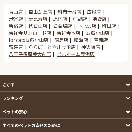
青山店
自由が丘店
麻布十番店
広尾店
渋谷店
恵比寿店
原宿店
中野店
池袋店
新宿店
代官山店
お台場店
下北沢店
町田店
吉祥寺サンロード店
吉祥寺本店
武蔵小山店
for cats武蔵小山店
昭島店
晴海店
豊洲店
荻窪店
ららぽーと立川立飛店
神楽坂店
八王子多摩美大前店
ビバホーム豊洲店
さがす
ランキング
ペットの安心
すべてのペットの幸せのために