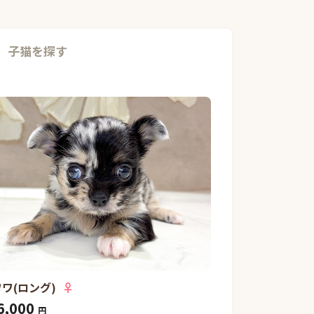
子猫を探す
ワ(ロング)
♀
6,000
円