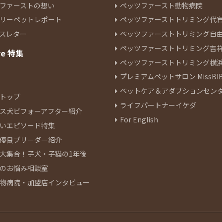
ファーストの想い
ペッツファースト動物病院
リーペットレポート
ペッツファーストトリミング代
スレター
ペッツファーストトリミング自
ペッツファーストトリミング吉
re 特集
ペッツファーストトリミング横
プレミアムペットサロン MissBIB
ペットケア＆アダプションセン
トップ
ライフパートナーイケダ
ス犬ビフォーアフター紹介
For English
いエピソード特集
優良ブリーダー紹介
大集合！子犬・子猫の1年後
のお悩み相談室
物病院・加盟店インタビュー