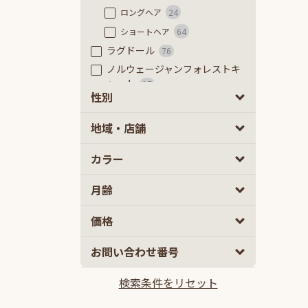
ロングヘア
24
ショートヘア
64
ラグドール
76
ノルウェージャンフォレストキ
ャット
17
性別
ラガマフィン
45
ベンガル
9
男の子
女の子
0
0
地域・店舗
アメリカンショートヘアー
32
カラー
アメリカンカール
27
アメリカンカール
2
月齢
ロングヘアー
13
ショートヘアー
12
2
5
価格
エキゾチック
13
10
100
お問い合わせ番号
2ヵ月
5ヵ月以上
ロングヘアー
5
ショートヘア
8
検索条件をリセット
10万円
100万円以上
ジェネッタ
3