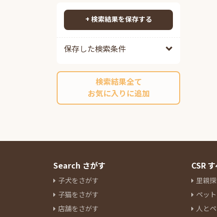
ヒマラヤン
3
検索する
ペルシャ
20
+ 検索結果を保存する
ソマリ
3
ロシアンブルー
7
保存した検索条件
メインクーン
10
スフィンクス
1
検索結果全て
アビシニアン
1
お気に入りに追加
ボンベイ
1
シャルトリュー
4
デボンレックス
7
エジプシャンマウ
1
フォールデックス
2
フォールデックス
1
Search さがす
CSR
フォールデックス
1
子犬をさがす
里親探
ラムキン
2
子猫をさがす
ペット
ネヴァマスカレード
13
店舗をさがす
人とペ
オリエンタルショートヘアー