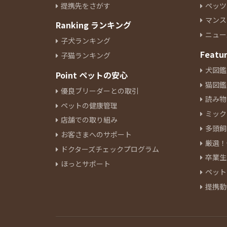
1
提携先をさがす
ペッツ
セルカークレックス
1
マンス
Ranking ランキング
トンキニーズ
1
ニュー
子犬ランキング
Featu
子猫ランキング
犬図鑑
Point ペットの安心
猫図鑑
優良ブリーダーとの取引
読み物
ペットの健康管理
ミック
店舗での取り組み
多頭飼
お客さまへのサポート
厳選！
ドクターズチェックプログラム
卒業生
ほっとサポート
ペット
提携動