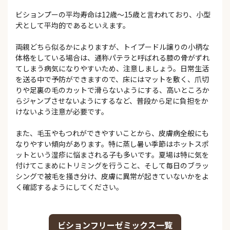
ビションプーの平均寿命は12歳～15歳と言われており、小型
犬として平均的であるといえます。
両親どちら似るかによりますが、トイプードル譲りの小柄な
体格をしている場合は、通称パテラと呼ばれる膝の骨がずれ
てしまう病気になりやすいため、注意しましょう。日常生活
を送る中で予防ができますので、床にはマットを敷く、爪切
りや足裏の毛のカットで滑らないようにする、高いところか
らジャンプさせないようにするなど、普段から足に負担をか
けないよう注意が必要です。
また、毛玉やもつれができやすいことから、皮膚病全般にも
なりやすい傾向があります。特に蒸し暑い季節はホットスポ
ットという湿疹に悩まされる子も多いです。夏場は特に気を
付けてこまめにトリミングを行うこと、そして毎日のブラッ
シングで被毛を掻き分け、皮膚に異常が起きていないかをよ
く確認するようにしてください。
ビションフリーゼミックス一覧