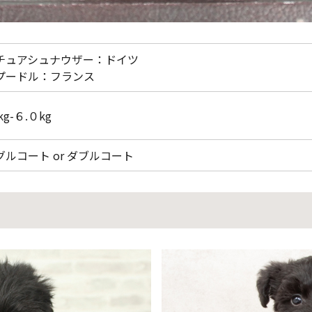
チュアシュナウザー：ドイツ
プードル：フランス
kg-６.０kg
グルコート or ダブルコート