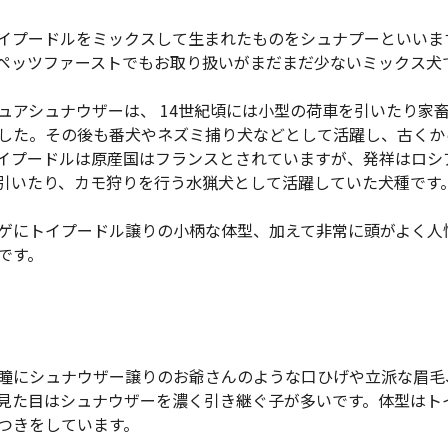
イプードルをミックスして生まれたものをシュナプーといいま
ペッツファーストでもお取り扱いがまだまだ少ないミックス犬
ュアシュナウザーは、 14世紀頃には小型の荷車を引いたり家
した。その後も番犬やネズミ捕り犬などとして活躍し、古くか
イプードルは原産国はフランスとされていますが、発祥はロシ
引いたり、カモ狩りを行う水猟犬として活躍していた犬種です
ゲにトイプードル譲りの小柄な体型、加えて非常に頭がよく人
です。
瞳にシュナウザー譲りのお爺さんのような口ひげや立派な眉毛
見た目はシュナウザーを濃く引き継ぐ子が多いです。体型はト
つきをしています。