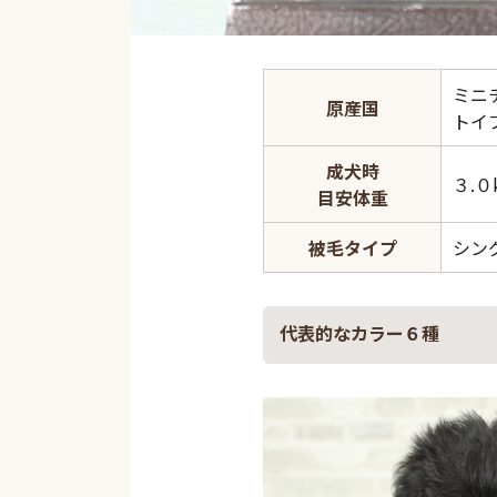
ミニ
原産国
トイ
成犬時
３.０
目安体重
被毛タイプ
シン
代表的なカラー６種