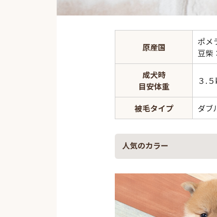
ポメ
原産国
豆柴
成犬時
３.５
目安体重
被毛タイプ
ダブ
人気のカラー