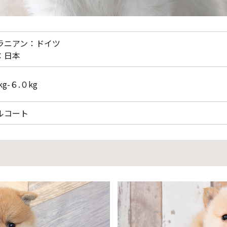
ラニアン：ドイツ
：日本
kg-６.０kg
ルコート