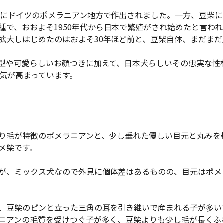
年代にドイツのポメラニアン地方で作出されました。一方、豆柴
種で、おおよそ1950年代から日本で繁殖がされ始めたと言わ
拡大しはじめたのはおよそ30年ほど前と、豆柴自体、まだま
型や可愛らしいお顔つきに加えて、日本犬らしいその忠実な性
人気が高まっています。
り毛が特徴のポメラニアンと、少し垂れた優しい目元と丸みを
メ柴です。
が、ミックス犬なので外見に個体差はあるものの、目元はポメ
、豆柴のピンと立った三角の耳を引き継いで産まれる子が多い
ニアンの毛質を受けつぐ子が多く、豆柴よりも少し毛が長くふ