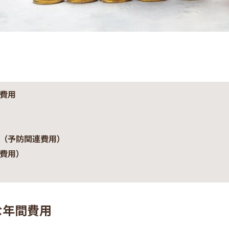
費用
（予防関連費用）
費用）
な年間費用