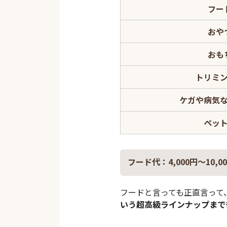
フー
おや
おも
トリミ
ケガや病気
ペッ
フード代：4,000円～10,0
フードと言っても正直言って
いう超高級ラインナップまで