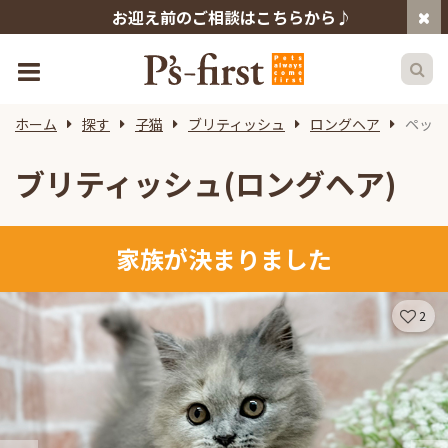
お迎え前のご相談はこちらから♪
ホーム
探す
子猫
ブリティッシュ
ロングヘア
ペット
ブリティッシュ(ロングヘア)
家族が決まりました
2