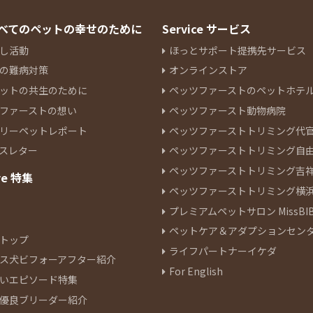
 すべてのペットの幸せのために
Service サービス
し活動
ほっとサポート提携先サービス
の難病対策
オンラインストア
ットの共生のために
ペッツファーストのペットホテ
ファーストの想い
ペッツファースト動物病院
リーペットレポート
ペッツファーストトリミング代
スレター
ペッツファーストトリミング自
ペッツファーストトリミング吉
re 特集
ペッツファーストトリミング横
プレミアムペットサロン MissBIB
ペットケア＆アダプションセン
トップ
ライフパートナーイケダ
ス犬ビフォーアフター紹介
For English
いエピソード特集
優良ブリーダー紹介