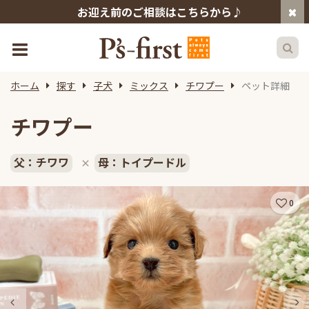
お迎え前のご相談はこちらから♪
ホーム
探す
子犬
ミックス
チワプー
ペット詳細
チワプー
父：チワワ
母：トイプードル
×
0