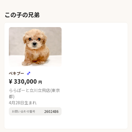
この子の兄弟
ペキプー
♂
¥ 330,000
円
ららぽーと立川立飛店(東京
都)
4月28日生まれ
2602486
お問い合わせ番号