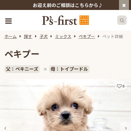
お迎え前のご相談はこちらから♪
ホーム
探す
子犬
ミックス
ペキプー
ペット詳細
ペキプー
父：ペキニーズ
母：トイプードル
×
0