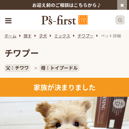
お迎え前のご相談はこちらから♪
ホーム
探す
子犬
ミックス
チワプー
ペット詳細
チワプー
父：チワワ
母：トイプードル
×
家族が決まりました
0