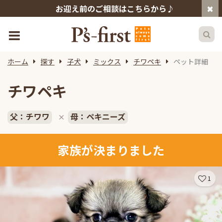
お迎え前のご相談はこちらから♪
ホーム
探す
子犬
ミックス
チワペキ
ペット詳細
チワペキ
父：チワワ
母：ペキニーズ
×
家族が決まりました
1