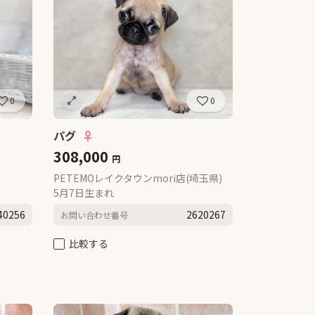
0
0
パグ
♀
308,000
円
PETEMOレイクタウンmori店(埼玉県)
5月7日生まれ
40256
2620267
お問い合わせ番号
比較する