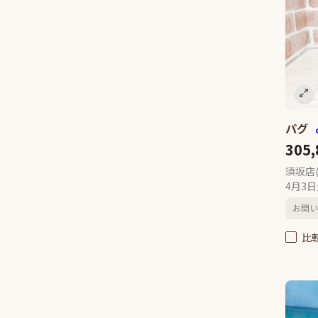
イタリアングレーハウンド
9
ペキニーズ
24
ジャックラッセルテリア
6
ミニチュアピンシャー
9
シーズー
10
ウェルシュコーギーペンブロー
パグ
ク
10
305
アラスカンマラミュート
1
ボーダーコリー
4
須坂店
4月3
ブルドッグ
1
ビーグル
4
お問い
ビションフリーゼ
15
比
ボロンカ・ツヴェトナ
1
バーニーズマウンテンドック
3
ボロニーズ
1
チャウチャウ
2