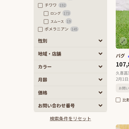
チワワ
192
ロング
173
スムース
19
ポメラニアン
145
フレンチブルドッグ
54
性別
フレンチブルドッグ
46
男の子
女の子
7
6
地域・店舗
フレンチブルドッグ（フラッフ
パグ
ィ）
8
107
カラー
豆柴
73
久喜菖
極小豆柴
8
月齢
2月1
豆柴
65
お問い
ミニチュアダックスフンド
53
2
5
価格
カニーヘンダックスフンド
59
比
10
100
お問い合わせ番号
ミックス
2ヵ月
5ヵ月以上
878
マルプー
136
検索条件をリセット
10万円
100万円以上
チワプー
106