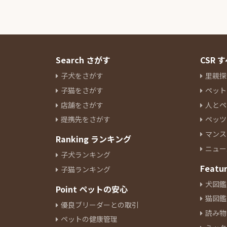
ワイヤーフォックステリア
1
ウエストハイランドホワイトテ
リア
1
Search さがす
CSR
子犬をさがす
里親探
子猫をさがす
ペット
店舗をさがす
人とペ
提携先をさがす
ペッツ
マンス
Ranking ランキング
ニュー
子犬ランキング
Featu
子猫ランキング
犬図鑑
Point ペットの安心
猫図鑑
優良ブリーダーとの取引
読み物
ペットの健康管理