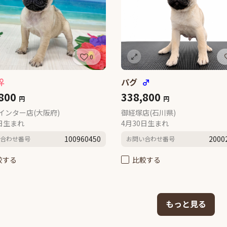
0
♀
パグ
♂
,800
338,800
円
円
インター店(大阪府)
御経塚店(石川県)
6日生まれ
4月30日生まれ
100960450
2000
合わせ番号
お問い合わせ番号
較する
比較する
もっと見る