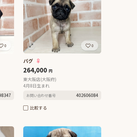
0
0
パグ
♀
264,000
円
東大阪店(大阪府)
4月8日生まれ
98347
402606084
お問い合わせ番号
比較する