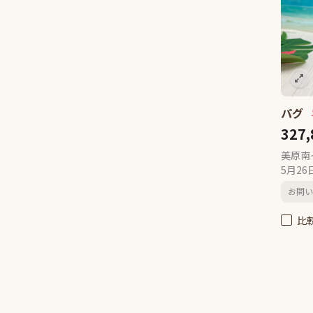
チャイニーズクレステッドドッ
グ
1
アメリカンコッカースパニエル
13
ダルメシアン
1
ドーベルマン
2
パグ
グレートピレニーズ
2
327
シベリアンハスキー
10
ハバニーズ
2
美原南
5月2
甲斐犬
2
秋田犬
1
お問い
柴犬
8
比
スタンダードプードル
11
ゴールデンレトリーバー
7
サモエド
1
シェットランドシープドッグ
9
日本スピッツ
14