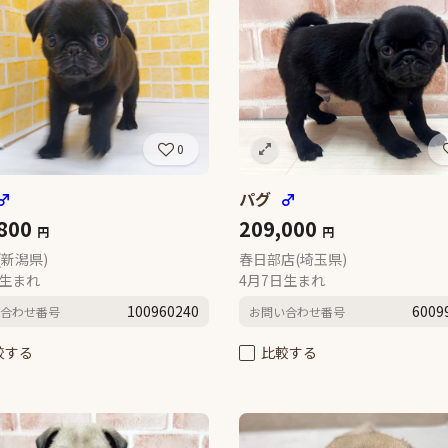
0
♂
パグ
♂
,800
209,000
円
円
(新潟県)
春日部店(埼玉県)
日生まれ
4月7日生まれ
100960240
6009
合わせ番号
お問い合わせ番号
較する
比較する