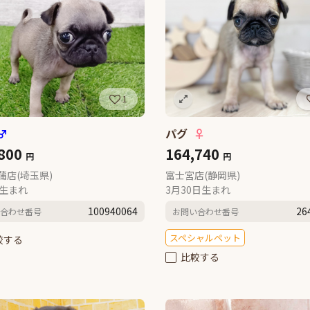
1
♂
パグ
♀
,800
164,740
円
円
蒲店(埼玉県)
富士宮店(静岡県)
日生まれ
3月30日生まれ
100940064
26
合わせ番号
お問い合わせ番号
スペシャルペット
較する
比較する