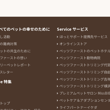
 すべてのペットの幸せのために
Service サービス
し活動
ほっとサポート提携先サービス
の難病対策
オンラインストア
ットの共生のために
ペッツファーストのペットホテ
ファーストの想い
ペッツファースト動物病院
リーペットレポート
ペッツファーストトリミング代
スレター
ペッツファーストトリミング自
ペッツファーストトリミング吉
re 特集
ペッツファーストトリミング横
プレミアムペットサロン MissBIB
ペットケア＆アダプションセン
トップ
ライフパートナーイケダ