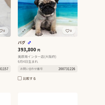
0
0
パグ
♂
393,800
円
美原南インター店(大阪府)
6月4日生まれ
31157
200731226
お問い合わせ番号
比較する