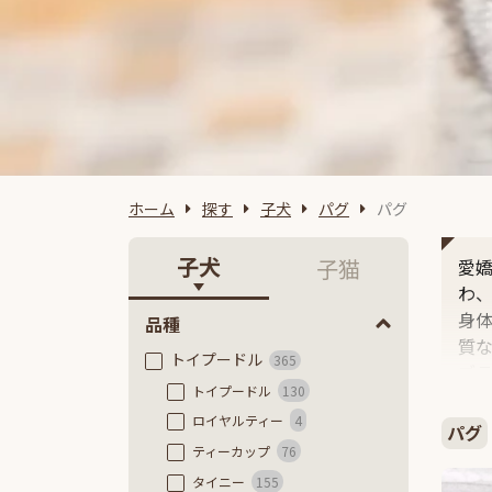
ホーム
探す
子犬
パグ
パグ
子犬
子猫
愛
わ
身体
品種
質
トイプードル
365
ブ
トイプードル
130
ロイヤルティー
4
パグ
ティーカップ
76
タイニー
155