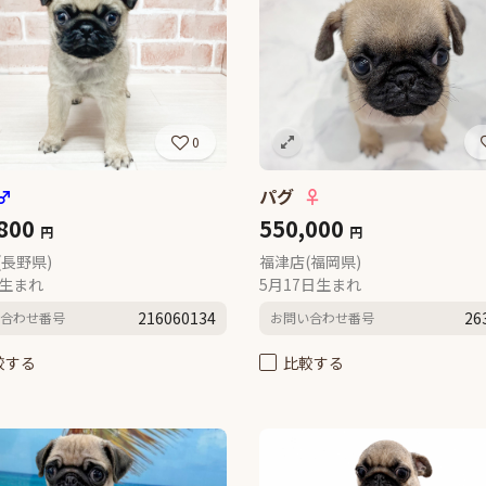
0
♂
パグ
♀
,800
550,000
円
円
(長野県)
福津店(福岡県)
日生まれ
5月17日生まれ
216060134
26
合わせ番号
お問い合わせ番号
較する
比較する