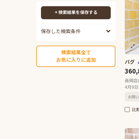
ポメプー
84
検索する
ポメチワ
87
+ 検索結果を保存する
チワックス
93
チワペキ
63
保存した検索条件
チワマル
53
ペキプー
39
検索結果全て
ポンスキーミックス
11
お気に入りに追加
パグ
その他ミックス
206
360
マルチーズ
14
ミニチュアシュナウザー
84
長岡店
4月9
ヨークシャーテリア
29
パグ
13
お問い
ボストンテリア
8
比
キャバリアキングチャールズス
パニエル
15
ラブラドールレトリーバー
4
パピヨン
9