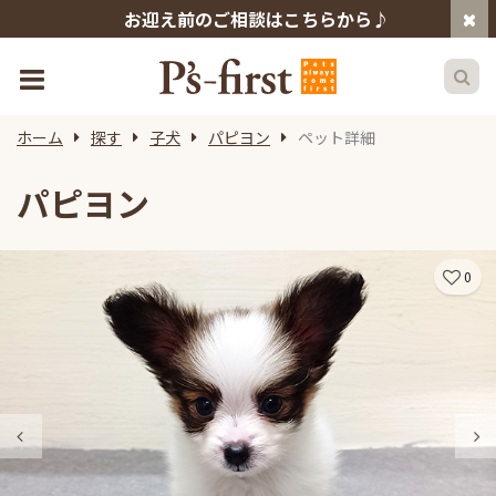
お迎え前のご相談はこちらから♪
ホーム
探す
子犬
パピヨン
ペット詳細
パピヨン
0