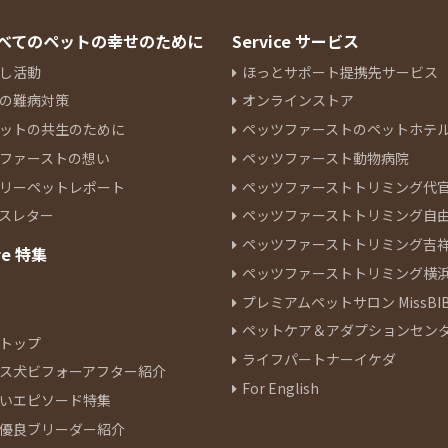
 すべてのペットの幸せのために
Service サービス
し活動
ほっとサポート提携先サービス
の難病対策
オンラインストア
ットの共生のために
ペッツファーストのペットホテ
ファーストの想い
ペッツファースト動物病院
リーペットレポート
ペッツファーストトリミング代
スレター
ペッツファーストトリミング自
ペッツファーストトリミング吉
re 特集
ペッツファーストトリミング横
プレミアムペットサロン MissBIB
ペットケア＆アダプションセン
トップ
ライフパートナーイケダ
ス犬ビフォーアフター紹介
For English
いエピソード特集
優良ブリーダー紹介