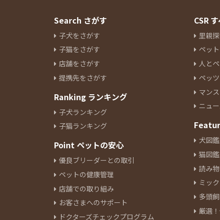
Search さがす
CSR
子犬をさがす
里親探
子猫をさがす
ペット
店舗をさがす
人とペ
提携先をさがす
ペッツ
マンス
Ranking ランキング
ニュー
子犬ランキング
Featu
子猫ランキング
犬図鑑
Point ペットの安心
猫図鑑
優良ブリーダーとの取引
読み物
ペットの健康管理
ミック
店舗での取り組み
多頭飼
お客さまへのサポート
厳選！
ドクターズチェックプログラム