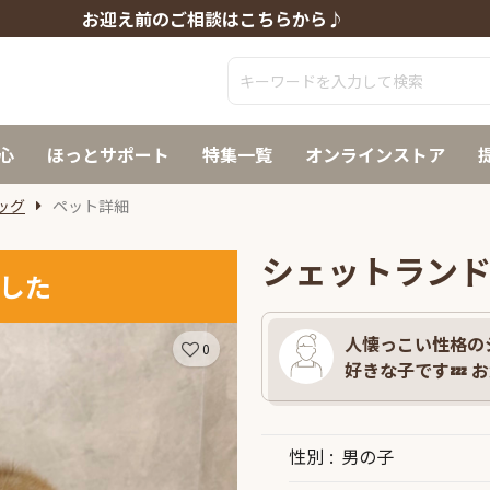
お迎え前のご相談はこちらから♪
心
ほっとサポート
特集一覧
オンラインストア
ッグ
ペット詳細
シェットランド
した
人懐っこい性格の
0
好きな子です💤 お
性別
男の子