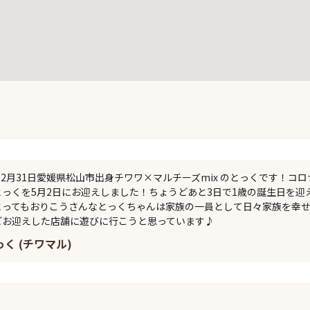
年12月31日愛媛県松山市出身チワワ×マルチーズmix のとっくです！
っくを5月2日にお迎えしました！ちょうどあと3日で1歳の誕生日を
とってもおりこうさんなとっくちゃんは家族の一員として日々家族を幸
どお迎えした店舗に遊びに行こうと思っています♪
っく (チワマル)