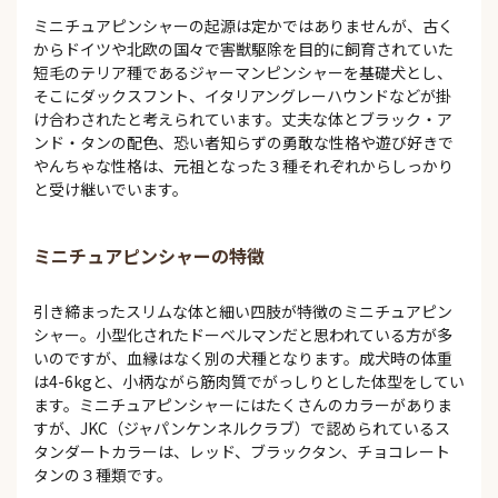
ミニチュアピンシャーの起源は定かではありませんが、古く
からドイツや北欧の国々で害獣駆除を目的に飼育されていた
短毛のテリア種であるジャーマンピンシャーを基礎犬とし、
そこにダックスフント、イタリアングレーハウンドなどが掛
け合わされたと考えられています。丈夫な体とブラック・ア
ンド・タンの配色、恐い者知らずの勇敢な性格や遊び好きで
やんちゃな性格は、元祖となった３種それぞれからしっかり
と受け継いでいます。
ミニチュアピンシャーの特徴
引き締まったスリムな体と細い四肢が特徴のミニチュアピン
シャー。小型化されたドーベルマンだと思われている方が多
いのですが、血縁はなく別の犬種となります。成犬時の体重
は4-6kgと、小柄ながら筋肉質でがっしりとした体型をしてい
ます。ミニチュアピンシャーにはたくさんのカラーがありま
すが、JKC（ジャパンケンネルクラブ）で認められているス
タンダートカラーは、レッド、ブラックタン、チョコレート
タンの３種類です。