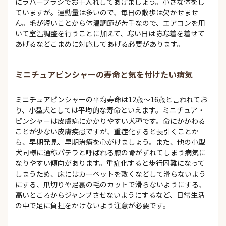
にラバーブラシでお手入れしてあげましょう。小さな体をし
ていますが。運動量は多いので、毎日の散歩は欠かせませ
ん。毛が短いことから体温調節が苦手なので、エアコンを用
いて室温調整を行うことに加えて、寒い日は防寒着を着せて
あげるなどこまめに対応してあげる必要があります。
ミニチュアピンシャーの寿命と気を付けたい病気
ミニチュアピンシャーの平均寿命は12歳～16歳と言われてお
り、小型犬としては平均的な寿命といえます。ミニチュア・
ピンシャーは皮膚病にかかりやすい犬種です。命にかかわる
ことが少ない皮膚疾患ですが、重症化すると長引くことか
ら、早期発見、早期治療を心がけましょう。また、他の小型
犬同様に通称パテラと呼ばれる膝の骨がずれてしまう病気に
なりやすい傾向があります。重症化すると歩行困難になって
しまうため、床にはカーペットを敷くなどして滑らないよう
にする、爪切りや足裏の毛のカットで滑らないようにする、
高いところからジャンプさせないようにするなど、日常生活
の中で足に負担をかけないよう注意が必要です。