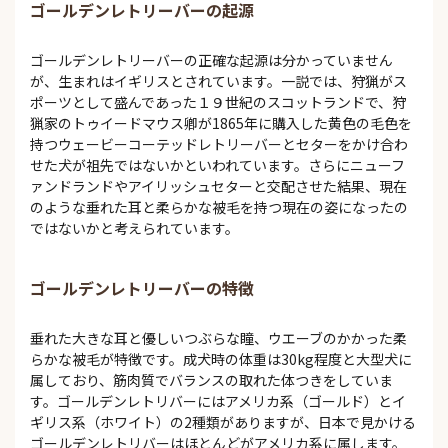
ゴールデンレトリーバーの起源
ゴールデンレトリーバーの正確な起源は分かっていません
が、生まれはイギリスとされています。一説では、狩猟がス
ポーツとして盛んであった１９世紀のスコットランドで、狩
猟家のトゥイードマウス卿が1865年に購入した黄色の毛色を
持つウェービーコーテッドレトリーバーとセターをかけ合わ
せた犬が祖先ではないかといわれています。さらにニューフ
ァンドランドやアイリッシュセターと交配させた結果、現在
のような垂れた耳と柔らかな被毛を持つ現在の姿になったの
ではないかと考えられています。
ゴールデンレトリーバーの特徴
垂れた大きな耳と優しいつぶらな瞳、ウエーブのかかった柔
らかな被毛が特徴です。成犬時の体重は30kg程度と大型犬に
属しており、筋肉質でバランスの取れた体つきをしていま
す。ゴールデンレトリバーにはアメリカ系（ゴールド）とイ
ギリス系（ホワイト）の2種類がありますが、日本で見かける
ゴールデンレトリバーはほとんどがアメリカ系に属します。