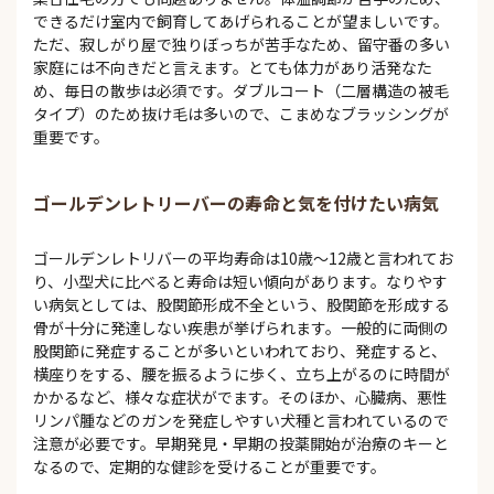
できるだけ室内で飼育してあげられることが望ましいです。
ただ、寂しがり屋で独りぼっちが苦手なため、留守番の多い
家庭には不向きだと言えます。とても体力があり活発なた
め、毎日の散歩は必須です。ダブルコート（二層構造の被毛
タイプ）のため抜け毛は多いので、こまめなブラッシングが
重要です。
ゴールデンレトリーバーの寿命と気を付けたい病気
ゴールデンレトリバーの平均寿命は10歳～12歳と言われてお
り、小型犬に比べると寿命は短い傾向があります。なりやす
い病気としては、股関節形成不全という、股関節を形成する
骨が十分に発達しない疾患が挙げられます。一般的に両側の
股関節に発症することが多いといわれており、発症すると、
横座りをする、腰を振るように歩く、立ち上がるのに時間が
かかるなど、様々な症状がでます。そのほか、心臓病、悪性
リンパ腫などのガンを発症しやすい犬種と言われているので
注意が必要です。早期発見・早期の投薬開始が治療のキーと
なるので、定期的な健診を受けることが重要です。