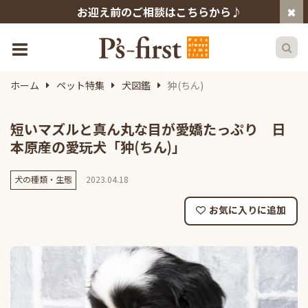
お迎え前のご相談はこちらから♪
ホーム
ペット特集
犬図鑑
狆(ちん)
短いマズルと真ん丸な目が愛嬌たっぷり 日
本原産の愛玩犬「狆(ちん)」
犬の種類・生態
2023.04.18
お気に入りに追加