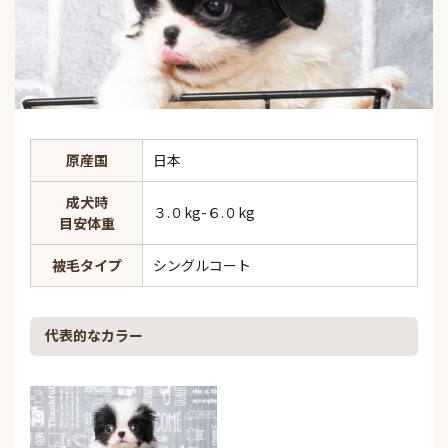
原産国
日本
成犬時
３.０kg-６.０kg
目安体重
被毛タイプ
シングルコート
代表的なカラー