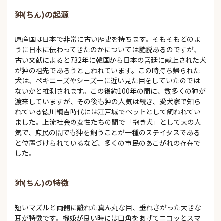
狆(ちん)の起源
原産国は日本で非常に古い歴史を持ちます。そもそもどのよ
うに日本に伝わってきたのかについては諸説あるのですが、
古い文献によると732年に韓国から日本の宮廷に献上された犬
が狆の祖先であろうと言われています。この時持ち帰られた
犬は、ペキニーズやシーズーに近い見た目をしていたのでは
ないかと推測されます。この後約100年の間に、数多くの狆が
渡来していますが、その後も狆の人気は続き、愛犬家で知ら
れている徳川綱吉時代には江戸城でペットとして飼われてい
ました。上流社会の女性たちの間で「抱き犬」として大の人
気で、庶民の間でも狆を飼うことが一種のステイタスである
と位置づけられているなど、多くの市民のあこがれの存在で
した。
狆(ちん)の特徴
短いマズルと両側に離れた真ん丸な目、垂れさがった大きな
耳が特徴です。機嫌が良い時には口角をあげてニコッとスマ