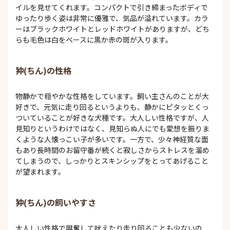
イルを見せてくれます。コンパクトで引き締まったボディで
ゆったり歩く姿は非常に優雅で、気品が溢れています。カラ
ーはブラックホワイトとレッドホワイトがありますが、どち
らも毛色は白をベースに黒か赤の斑が入ります。
狆(ちん)の性格
物静かで穏やかな性格をしています。飼い主さんのことが大
好きで、元気に走り回るというよりも、静かにピタッとくっ
ついていることが好きな犬種です。大人しい性格ですが、人
見知りというわけではなく、見知らぬ人にでも愛想を振りま
くような人懐っこい子が多いです。一方で、少々神経質な面
もあり長時間のお留守番が続くと寂しさからストレスを溜め
てしまうので、しっかりとスキンシップをとってあげること
が望まれます。
狆(ちん)の飼いやすさ
大人しい性格で興奮して吠えたり走り回ることも少ないの