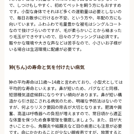
で、しつけもしやすく、初めてペットを飼う方にもおすすめ
です。小型な身体でそれほど多くの運動量は必要としないの
で、毎日お散歩に行けるか不安、という方や、年配の方にも
向いています。ふわふわで毛量豊かな被毛はシングルコート
なので抜けづらいのですが、毛が柔らかいことから絡まった
り毛玉ができやすいので、日々のブラッシングは必須です。
賑やかな環境や大きな声などは苦手なので、小さいお子様が
いる場合は生活環境に配慮が必要です。
狆(ちん)の寿命と気を付けたい病気
狆の平均寿命は11歳～14歳と言われており、小型犬としては
平均的な寿命といえます。鼻が短いため、パグなどと同様、
短頭種気道症候群になりやすい傾向があります。鼻が短い構
造から引き起こされる病気のため、明確な予防法はないので
すが、何よりリスク要因の除去が大切となります。肥満や興
奮、高温は呼吸器への負担が増えますので、常日頃から適正
な体重を保つため食事管理を徹底しましょう。また、目が大
きいことから、角膜炎や結膜炎など目の疾患にも注意が必要
です。命にかかわることが少ない眼疾患ですが、放置すると