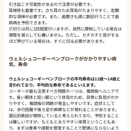
引き起こす可能性があるので注意が必要です。
耳掃除も重要です。立ち耳のため耳垢がたまりやすく、定期
的な清掃が必要です。また、歯磨きも週に数回行うことで歯
周病を予防できます。
爪切りは月に1回程度行いますが、自然に摩耗している場合は
頻度を減らしても構いません。ただし、カチカチと音がする
ほど伸びている場合は、すぐに切る必要があります。
ウェルシュコーギーペンブロークがかかりやすい病
気、寿命
ウェルシュコーギーペンブロークの平均寿命は12歳～14歳と
言われており、平均的な寿命であるといえます。
コーギーが最も注意すべき問題の一つは、椎間板ヘルニアで
す。長い胴体と短い脚という体型のため、背骨に負担がかか
りやすく、椎間板の問題が発生しやすいです。症状として
は、歩行困難や後ろ足の麻痺などが現れることがあります。
遺伝的素因が関係していると考えられており、予防すること
は難しいですが、もともと太りやすい体質ということもあ
り、まずは食事や運動を管理することで肥満にならないよう