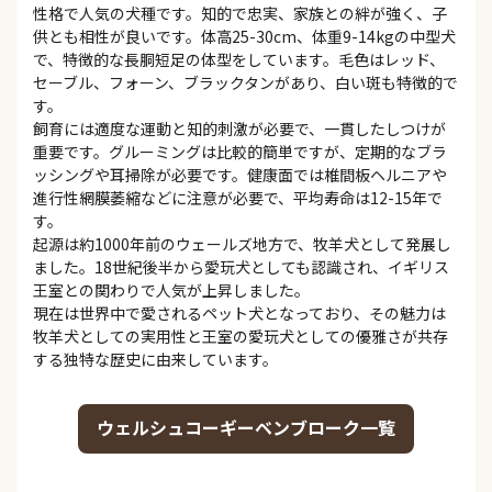
性格で人気の犬種です。知的で忠実、家族との絆が強く、子
供とも相性が良いです。体高25-30cm、体重9-14kgの中型犬
で、特徴的な長胴短足の体型をしています。毛色はレッド、
セーブル、フォーン、ブラックタンがあり、白い斑も特徴的で
す。
飼育には適度な運動と知的刺激が必要で、一貫したしつけが
重要です。グルーミングは比較的簡単ですが、定期的なブラ
ッシングや耳掃除が必要です。健康面では椎間板ヘルニアや
進行性網膜萎縮などに注意が必要で、平均寿命は12-15年で
す。
起源は約1000年前のウェールズ地方で、牧羊犬として発展し
ました。18世紀後半から愛玩犬としても認識され、イギリス
王室との関わりで人気が上昇しました。
現在は世界中で愛されるペット犬となっており、その魅力は
牧羊犬としての実用性と王室の愛玩犬としての優雅さが共存
する独特な歴史に由来しています。
ウェルシュコーギーベンブローク一覧