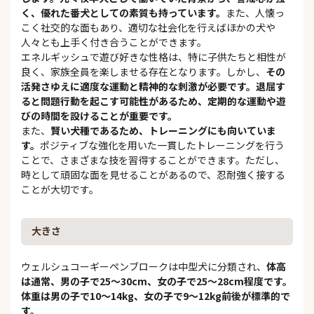
く、優れた番犬としての素質も持っています。
また、人懐っ
こく社交的な面もあり、適切な社会化を行えばほかの犬や
人々とも上手く付き合うことができます。
エネルギッシュで遊び好きな性格は、特に子供たちと相性が
良く、家族全員を楽しませる存在となります。しかし、
その
活発さゆえに適度な運動と精神的な刺激が必要です。退屈す
ると問題行動を起こす可能性があるため、定期的な運動や遊
びの時間を設けることが重要です。
また、
賢い犬種であるため、トレーニングにも向いていま
す。
ポジティブな強化を用いた一貫したトレーニングを行う
ことで、さまざまな技を習得することができます。ただし、
時として頑固な面を見せることがあるので、忍耐強く接する
ことが大切です。
大きさ
ウェルシュコーギーペンブロークは中型犬に分類され、
体高
は通常、男の子で25〜30cm、女の子で25〜28cm程度です。
体重は男の子で10〜14kg、女の子で9〜12kg前後が標準的で
す。