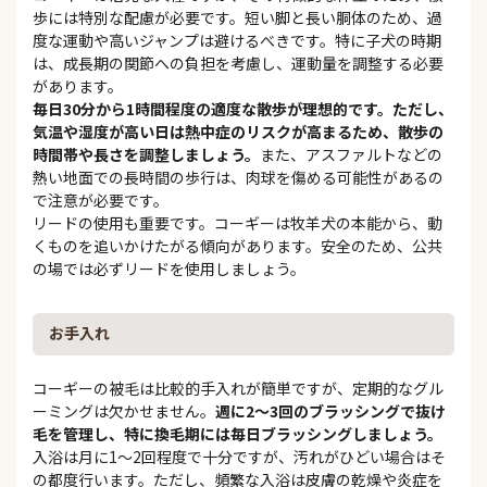
歩には特別な配慮が必要です。短い脚と長い胴体のため、過
度な運動や高いジャンプは避けるべきです。特に子犬の時期
は、成長期の関節への負担を考慮し、運動量を調整する必要
があります。
毎日30分から1時間程度の適度な散歩が理想的です。ただし、
気温や湿度が高い日は熱中症のリスクが高まるため、散歩の
時間帯や長さを調整しましょう。
また、アスファルトなどの
熱い地面での長時間の歩行は、肉球を傷める可能性があるの
で注意が必要です。
リードの使用も重要です。コーギーは牧羊犬の本能から、動
くものを追いかけたがる傾向があります。安全のため、公共
の場では必ずリードを使用しましょう。
お手入れ
コーギーの被毛は比較的手入れが簡単ですが、定期的なグル
ーミングは欠かせません。
週に2〜3回のブラッシングで抜け
毛を管理し、特に換毛期には毎日ブラッシングしましょう。
入浴は月に1〜2回程度で十分ですが、汚れがひどい場合はそ
の都度行います。ただし、頻繁な入浴は皮膚の乾燥や炎症を