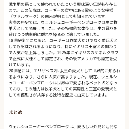
戦争用の馬として使われていたという興味深い伝説も存在し
ます。この伝説は、コーギーの背中にある鞍のような模様
（サドルマーク）の由来説明としても知られています。
実際の歴史では、ウェルシュコーギーペンブロークは主に牧
羊犬として発展しました。その特徴的な体型は、牛の蹴りを
避けつつ効率的に群れを操るのに適していました。
18世紀後半になると、コーギーは作業犬だけでなく愛玩犬と
しても認識されるようになり、特にイギリス王室との関わり
で人気が急上昇しました。1925年にイギリスのケネルクラブ
で正式に犬種として認定され、その後アメリカでも認定を受
けています。
20世紀には、エリザベス2世女王の愛犬として世界的に知られ
るようになり、さらに人気が高まりました。現在、ウェルシ
ュコーギーペンブロークは世界中で愛されるペット犬となっ
ており、その魅力は牧羊犬としての実用性と王室の愛玩犬と
しての優雅さが共存する独特な歴史に由来しています。
まとめ
ウェルシュコーギーペンブロークは、愛らしい外見と活発な