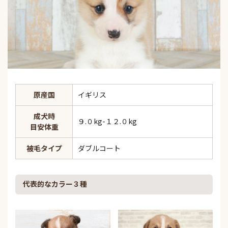
原産国
イギリス
成犬時
９.０kg-１２.０kg
目安体重
被毛タイプ
ダブルコート
代表的なカラー３種